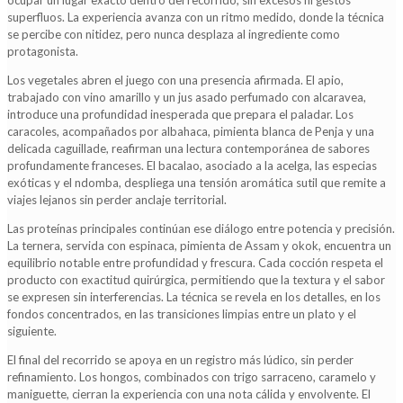
superfluos. La experiencia avanza con un ritmo medido, donde la técnica
se percibe con nitidez, pero nunca desplaza al ingrediente como
protagonista.
Los vegetales abren el juego con una presencia afirmada. El apio,
trabajado con vino amarillo y un jus asado perfumado con alcaravea,
introduce una profundidad inesperada que prepara el paladar. Los
caracoles, acompañados por albahaca, pimienta blanca de Penja y una
delicada caguillade, reafirman una lectura contemporánea de sabores
profundamente franceses. El bacalao, asociado a la acelga, las especias
exóticas y el ndomba, despliega una tensión aromática sutil que remite a
viajes lejanos sin perder anclaje territorial.
Las proteínas principales continúan ese diálogo entre potencia y precisión.
La ternera, servida con espinaca, pimienta de Assam y okok, encuentra un
equilibrio notable entre profundidad y frescura. Cada cocción respeta el
producto con exactitud quirúrgica, permitiendo que la textura y el sabor
se expresen sin interferencias. La técnica se revela en los detalles, en los
fondos concentrados, en las transiciones limpias entre un plato y el
siguiente.
El final del recorrido se apoya en un registro más lúdico, sin perder
refinamiento. Los hongos, combinados con trigo sarraceno, caramelo y
maniguette, cierran la experiencia con una nota cálida y envolvente. El