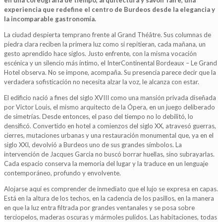
en una coreografía de tiempo, arquitectura y savoir faire, una
experiencia que redefine el centro de Burdeos desde la elegancia y
la incomparable gastronomía.
La ciudad despierta temprano frente al Grand Théâtre. Sus columnas de
piedra clara reciben la primera luz como si repitieran, cada mañana, un
gesto aprendido hace siglos. Justo enfrente, con la misma vocación
escénica y un silencio más íntimo, el InterContinental Bordeaux – Le Grand
Hotel observa. No se impone, acompaña. Su presencia parece decir que la
verdadera sofisticación no necesita alzar la voz, le alcanza con estar.
El edificio nació a fines del siglo XVIII como una mansión privada diseñada
por Victor Louis, el mismo arquitecto de la Ópera, en un juego deliberado
de simetrías. Desde entonces, el paso del tiempo no lo debilitó, lo
densificó. Convertido en hotel a comienzos del siglo XX, atravesó guerras,
cierres, mutaciones urbanas y una restauración monumental que, ya en el
siglo XXI, devolvió a Burdeos uno de sus grandes símbolos. La
intervención de Jacques Garcia no buscó borrar huellas, sino subrayarlas.
Cada espacio conserva la memoria del lugar y la traduce en un lenguaje
contemporáneo, profundo y envolvente.
Alojarse aquí es comprender de inmediato que el lujo se expresa en capas.
Está en la altura de los techos, en la cadencia de los pasillos, en la manera
en que la luz entra filtrada por grandes ventanales y se posa sobre
terciopelos, maderas oscuras y mármoles pulidos. Las habitaciones, todas