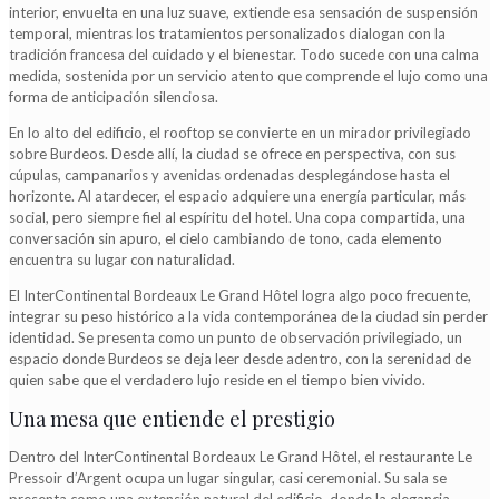
interior, envuelta en una luz suave, extiende esa sensación de suspensión
temporal, mientras los tratamientos personalizados dialogan con la
tradición francesa del cuidado y el bienestar. Todo sucede con una calma
medida, sostenida por un servicio atento que comprende el lujo como una
forma de anticipación silenciosa.
En lo alto del edificio, el rooftop se convierte en un mirador privilegiado
sobre Burdeos. Desde allí, la ciudad se ofrece en perspectiva, con sus
cúpulas, campanarios y avenidas ordenadas desplegándose hasta el
horizonte. Al atardecer, el espacio adquiere una energía particular, más
social, pero siempre fiel al espíritu del hotel. Una copa compartida, una
conversación sin apuro, el cielo cambiando de tono, cada elemento
encuentra su lugar con naturalidad.
El InterContinental Bordeaux Le Grand Hôtel logra algo poco frecuente,
integrar su peso histórico a la vida contemporánea de la ciudad sin perder
identidad. Se presenta como un punto de observación privilegiado, un
espacio donde Burdeos se deja leer desde adentro, con la serenidad de
quien sabe que el verdadero lujo reside en el tiempo bien vivido.
Una mesa que entiende el prestigio
Dentro del InterContinental Bordeaux Le Grand Hôtel, el restaurante Le
Pressoir d’Argent ocupa un lugar singular, casi ceremonial. Su sala se