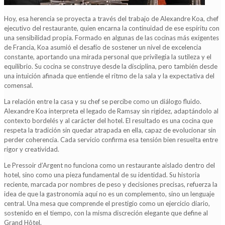
Hoy, esa herencia se proyecta a través del trabajo de Alexandre Koa, chef
ejecutivo del restaurante, quien encarna la continuidad de ese espíritu con
una sensibilidad propia. Formado en algunas de las cocinas más exigentes
de Francia, Koa asumió el desafío de sostener un nivel de excelencia
constante, aportando una mirada personal que privilegia la sutileza y el
equilibrio. Su cocina se construye desde la disciplina, pero también desde
una intuición afinada que entiende el ritmo de la sala y la expectativa del
comensal.
La relación entre la casa y su chef se percibe como un diálogo fluido.
Alexandre Koa interpreta el legado de Ramsay sin rigidez, adaptándolo al
contexto bordelés y al carácter del hotel. El resultado es una cocina que
respeta la tradición sin quedar atrapada en ella, capaz de evolucionar sin
perder coherencia. Cada servicio confirma esa tensión bien resuelta entre
rigor y creatividad.
Le Pressoir d’Argent no funciona como un restaurante aislado dentro del
hotel, sino como una pieza fundamental de su identidad. Su historia
reciente, marcada por nombres de peso y decisiones precisas, refuerza la
idea de que la gastronomía aquí no es un complemento, sino un lenguaje
central. Una mesa que comprende el prestigio como un ejercicio diario,
sostenido en el tiempo, con la misma discreción elegante que define al
Grand Hôtel.