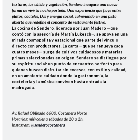
texturas, luz cálida y vegetación, Sendero inaugura una nueva
forma de vivir la noche porteña. Una experiencia que fluye entre
platos, cócteles, DJs y energía social, culminando en una pista
abierta que redefine el concepto de restaurante festivo.
La cocina de Sendero, liderada por Juan Madero —que
contó con la asesoría de Martín Lukesch—, se apoya en una
mirada cosmopolita y estacional que parte del vínculo
directo con productores. La carta —que se renueva cada
cuatro meses— surge de cultivos cuidadosos y materias
primas seleccionadas en origen. Sendero se distingue por
su espíritu social: un punto de encuentro perfecto para
quienes buscan disfrutar sin excesos, con estilo y calidad,
en un ambiente cuidado donde la gastronomía, la
coctelería y la música conviven hasta entrada la
madrugada.
Av. Rafael Obligado 6600, Costanera Norte
Horarios: miércoles a sábados de 20 a 2h.
Instagram:
@senderocostanera